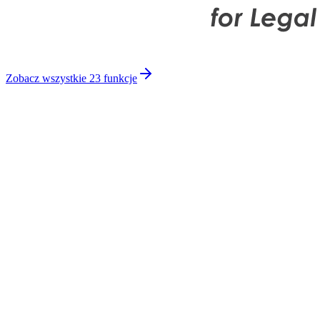
Zobacz wszystkie 23 funkcje
Wiedza rozproszona po arkuszach i w głowach ludzi
Ręczna weryfikacja zleceń, umów i OCP
Onboarding i procedury zależne od konkretnych osób
Kilka osobnych narzędzi, które się nie łączą