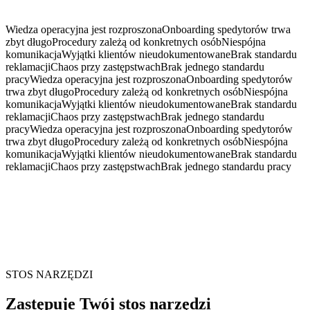
Wiedza operacyjna jest rozproszona
Onboarding spedytorów trwa
zbyt długo
Procedury zależą od konkretnych osób
Niespójna
komunikacja
Wyjątki klientów nieudokumentowane
Brak standardu
reklamacji
Chaos przy zastępstwach
Brak jednego standardu
pracy
Wiedza operacyjna jest rozproszona
Onboarding spedytorów
trwa zbyt długo
Procedury zależą od konkretnych osób
Niespójna
komunikacja
Wyjątki klientów nieudokumentowane
Brak standardu
reklamacji
Chaos przy zastępstwach
Brak jednego standardu
pracy
Wiedza operacyjna jest rozproszona
Onboarding spedytorów
trwa zbyt długo
Procedury zależą od konkretnych osób
Niespójna
komunikacja
Wyjątki klientów nieudokumentowane
Brak standardu
reklamacji
Chaos przy zastępstwach
Brak jednego standardu pracy
STOS NARZĘDZI
Zastępuje Twój stos narzędzi