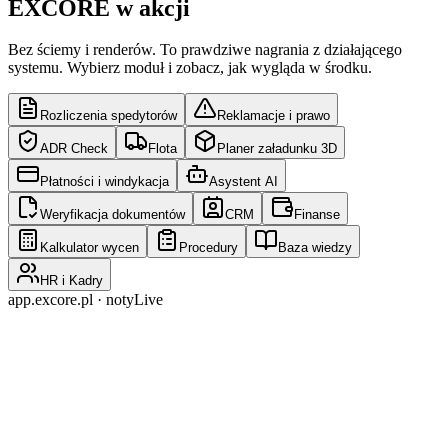
EXCORE w akcji
Bez ściemy i renderów. To prawdziwe nagrania z działającego
systemu. Wybierz moduł i zobacz, jak wygląda w środku.
Rozliczenia spedytorów
Reklamacje i prawo
ADR Check
Flota
Planer załadunku 3D
Płatności i windykacja
Asystent AI
Weryfikacja dokumentów
CRM
Finanse
Kalkulator wycen
Procedury
Baza wiedzy
HR i Kadry
app.excore.pl ·
noty
Live