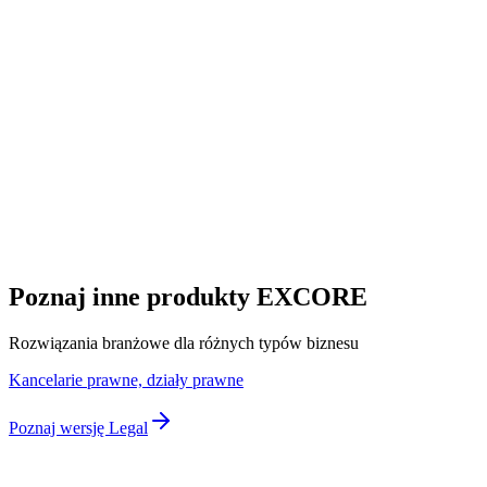
Dostępne teraz
Porozmawiajmy
konkretnie.
Umów rozmowę
Zobacz live demo
23
modułów
1d
wdrożenie
100%
PL ADR
Poznaj inne produkty EXCORE
Rozwiązania branżowe dla różnych typów biznesu
Kancelarie prawne, działy prawne
Poznaj wersję Legal