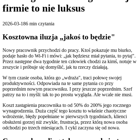
firmie to nie luksus
2026-03-18
6 min
czytania
Kosztowna iluzja „jakoś to będzie"
Nowy pracownik przychodzi do pracy. Ktoś pokazuje mu biurko,
podaje hasło do Wi-Fi i mówi: „jak będziesz miał pytania, to pytaj".
Przez następne dwa tygodnie ten człowiek chodzi za kimś, notuje w
zeszycie i próbuje się domyślić, jak tu rzeczy działają.
W tym czasie osoba, która go „wdraża", traci połowę swojej
produktywności. Odpowiada na te same pytania co przy
poprzednim nowym pracowniku. I przy jeszcze poprzednim. Szef
patrzy na to i myśli: tak to po prostu wygląda. Ale wcale nie musi.
Koszt zastąpienia pracownika to od 50% do 200% jego rocznego
wynagrodzenia. Duża część tego kosztu to właśnie chaotyczne
wdrożenie, błędy popełniane w pierwszych tygodniach, klienci
obsłużeni gorzej niż zwykle, frustracja, przez którą nowa osoba
odchodzi po trzech miesiącach. I cykl zaczyna się od nowa.