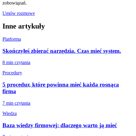
zobowiązań.
Umów rozmowę
Inne artykuły
Platforma
Skończyłeś zbierać narzędzia. Czas mieć system.
8 min
czytania
Procedury
5 procedur, które powinna mieć każda rosnąca
firma
7 min
czytania
Wiedza
Baza wiedzy firmowej: dlaczego warto ją mieć