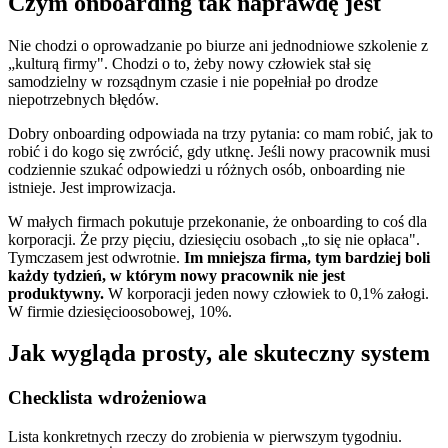
Czym onboarding tak naprawdę jest
Nie chodzi o oprowadzanie po biurze ani jednodniowe szkolenie z
„kulturą firmy". Chodzi o to, żeby nowy człowiek stał się
samodzielny w rozsądnym czasie i nie popełniał po drodze
niepotrzebnych błędów.
Dobry onboarding odpowiada na trzy pytania: co mam robić, jak to
robić i do kogo się zwrócić, gdy utknę. Jeśli nowy pracownik musi
codziennie szukać odpowiedzi u różnych osób, onboarding nie
istnieje. Jest improwizacja.
W małych firmach pokutuje przekonanie, że onboarding to coś dla
korporacji. Że przy pięciu, dziesięciu osobach „to się nie opłaca".
Tymczasem jest odwrotnie.
Im mniejsza firma, tym bardziej boli
każdy tydzień, w którym nowy pracownik nie jest
produktywny.
W korporacji jeden nowy człowiek to 0,1% załogi.
W firmie dziesięcioosobowej, 10%.
Jak wygląda prosty, ale skuteczny system
Checklista wdrożeniowa
Lista konkretnych rzeczy do zrobienia w pierwszym tygodniu.