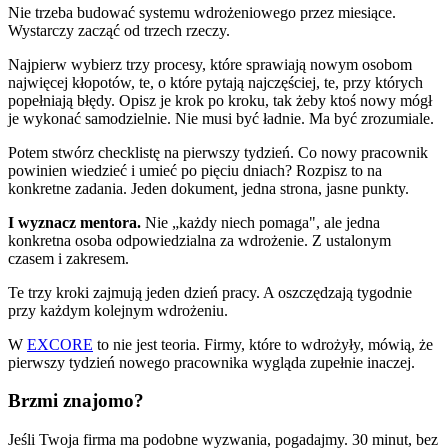
Nie trzeba budować systemu wdrożeniowego przez miesiące.
Wystarczy zacząć od trzech rzeczy.
Najpierw wybierz trzy procesy, które sprawiają nowym osobom
najwięcej kłopotów, te, o które pytają najczęściej, te, przy których
popełniają błędy. Opisz je krok po kroku, tak żeby ktoś nowy mógł
je wykonać samodzielnie. Nie musi być ładnie. Ma być zrozumiale.
Potem stwórz checklistę na pierwszy tydzień. Co nowy pracownik
powinien wiedzieć i umieć po pięciu dniach? Rozpisz to na
konkretne zadania. Jeden dokument, jedna strona, jasne punkty.
I wyznacz mentora.
Nie „każdy niech pomaga", ale jedna
konkretna osoba odpowiedzialna za wdrożenie. Z ustalonym
czasem i zakresem.
Te trzy kroki zajmują jeden dzień pracy. A oszczędzają tygodnie
przy każdym kolejnym wdrożeniu.
W
EXCORE
to nie jest teoria. Firmy, które to wdrożyły, mówią, że
pierwszy tydzień nowego pracownika wygląda zupełnie inaczej.
Brzmi znajomo?
Jeśli Twoja firma ma podobne wyzwania, pogadajmy. 30 minut, bez