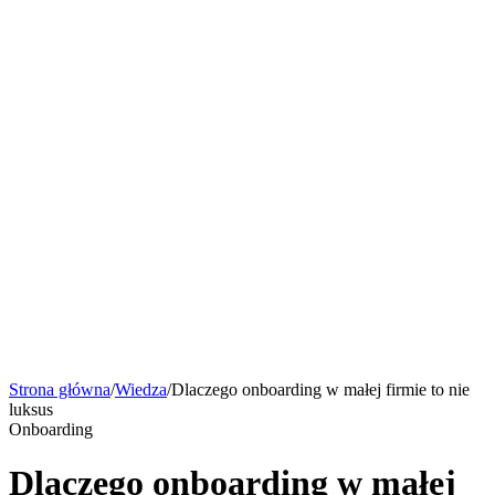
Strona główna
Funkcje
Smart AI
Wycena
Bezpieczeństwo
Wiedza
Kontakt
Umów rozmowę
pl
Funkcje
Smart AI
Wycena
Bezpieczeństwo
Wiedza
Kontakt
Umów rozmowę
Strona główna
/
Wiedza
/
Dlaczego onboarding w małej firmie to nie
luksus
Onboarding
Dlaczego onboarding w małej