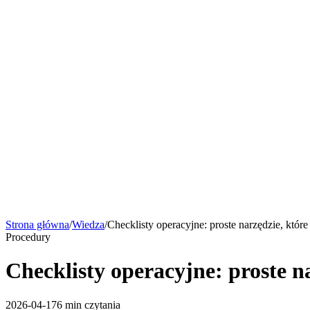
Funkcje
Smart AI
Wycena
Bezpieczeństwo
Wiedza
Kontakt
Umów rozmowę
pl
Funkcje
Smart AI
Wycena
Bezpieczeństwo
Wiedza
Kontakt
Umów rozmowę
Strona główna
/
Wiedza
/
Checklisty operacyjne: proste narzędzie, które
Procedury
Checklisty operacyjne: proste n
2026-04-17
6 min
czytania