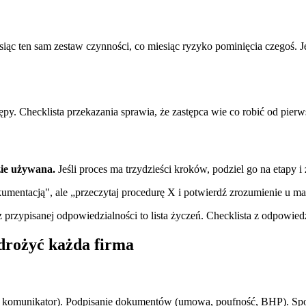
iąc ten sam zestaw czynności, co miesiąc ryzyko pominięcia czegoś. Jed
stępy. Checklista przekazania sprawia, że zastępca wie co robić od pie
zie używana.
Jeśli proces ma trzydzieści kroków, podziel go na etapy i 
umentacją", ale „przeczytaj procedurę X i potwierdź zrozumienie u ma
z przypisanej odpowiedzialności to lista życzeń. Checklista z odpowiedz
wdrożyć każda firma
 komunikator). Podpisanie dokumentów (umowa, poufność, BHP). Spot