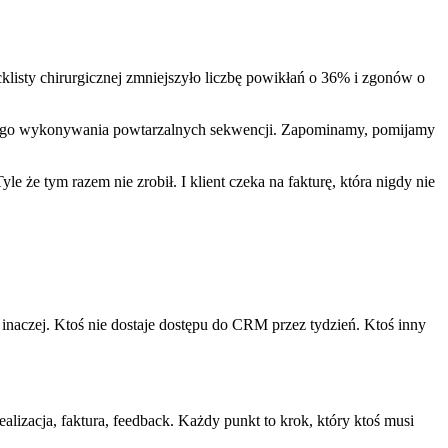
isty chirurgicznej zmniejszyło liczbę powikłań o 36% i zgonów o
awodnego wykonywania powtarzalnych sekwencji. Zapominamy, pomijamy
e że tym razem nie zrobił. I klient czeka na fakturę, która nigdy nie
naczej. Ktoś nie dostaje dostępu do CRM przez tydzień. Ktoś inny
lizacja, faktura, feedback. Każdy punkt to krok, który ktoś musi