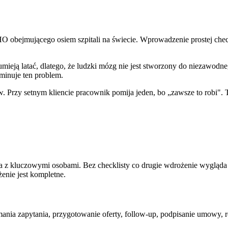
bejmującego osiem szpitali na świecie. Wprowadzenie prostej checkl
nie umieją latać, dlatego, że ludzki mózg nie jest stworzony do niez
iminuje ten problem.
 Przy setnym kliencie pracownik pomija jeden, bo „zawsze to robi". Tyl
a z kluczowymi osobami. Bez checklisty co drugie wdrożenie wygląda i
enie jest kompletne.
ia zapytania, przygotowanie oferty, follow-up, podpisanie umowy, rea