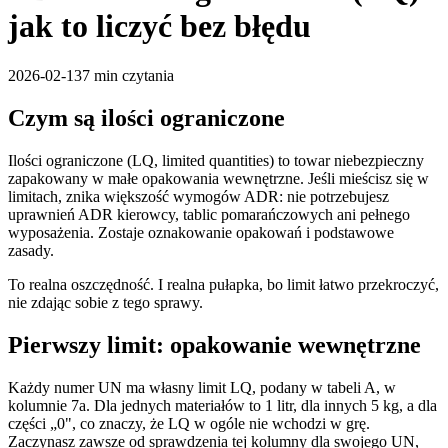
jak to liczyć bez błędu
2026-02-13
7 min
czytania
Czym są ilości ograniczone
Ilości ograniczone (LQ, limited quantities) to towar niebezpieczny
zapakowany w małe opakowania wewnętrzne. Jeśli mieścisz się w
limitach, znika większość wymogów ADR: nie potrzebujesz
uprawnień ADR kierowcy, tablic pomarańczowych ani pełnego
wyposażenia. Zostaje oznakowanie opakowań i podstawowe
zasady.
To realna oszczędność. I realna pułapka, bo limit łatwo przekroczyć,
nie zdając sobie z tego sprawy.
Pierwszy limit: opakowanie wewnętrzne
Każdy numer UN ma własny limit LQ, podany w tabeli A, w
kolumnie 7a. Dla jednych materiałów to 1 litr, dla innych 5 kg, a dla
części „0", co znaczy, że LQ w ogóle nie wchodzi w grę.
Zaczynasz zawsze od sprawdzenia tej kolumny dla swojego UN,