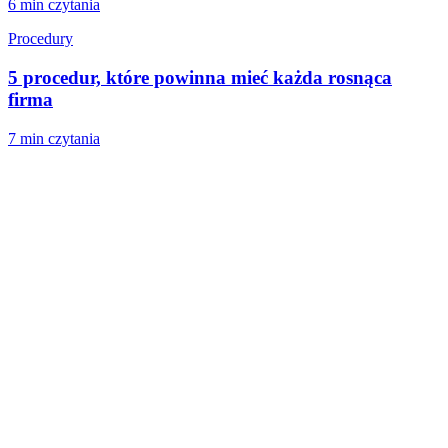
6 min
czytania
Procedury
5 procedur, które powinna mieć każda rosnąca
firma
7 min
czytania