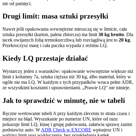
nie od pamięci.
Drugi limit: masa sztuki przesyłki
Nawet jeśli opakowania wewnętrzne mieszczą się w limicie, cała
sztuka przesyłki (karton, paleta zbiorcza) ma limit
30 kg brutto
. Dla
tacek owijanych folią termokurczliwą lub rozciągliwą jest to
20 kg
.
Przekroczysz masę i cała paczka wypada z reżimu LQ.
Kiedy LQ przestaje działać
Wystarczy jeden z warunków: opakowanie wewnętrzne większe niż
limit z kolumny 7a, sztuka cięższa niż 30 kg, albo materiał, który w
ogóle nie ma LQ. W każdym z tych przypadków wraca pełne ADR,
ze wszystkimi kosztami i uprawnieniami. „Prawie LQ" nie istnieje.
Jak to sprawdzić w minutę, nie w tabeli
Ręczne wertowanie tabeli A przy każdym zleceniu to strata czasu i
miejsce na błąd. Wyszukanie po numerze UN, które od razu
pokazuje limit LQ, klasę i grupę pakowania, załatwia sprawę zanim
podstawisz auto. W
ADR Check w EXCORE
wpisujesz UN i
widzisz limit oraz wykluczenia, bez przekładania kartek.