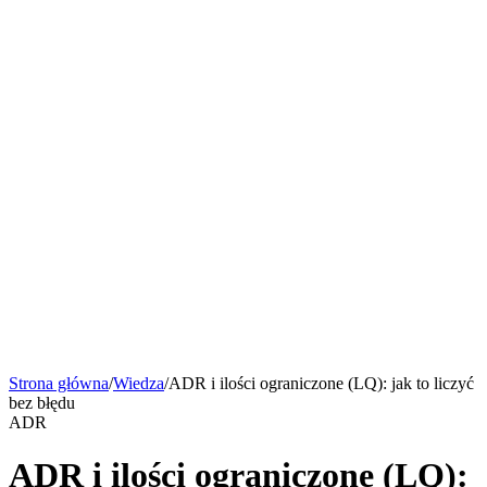
Strona główna
Funkcje
Smart AI
Wycena
Bezpieczeństwo
Wiedza
Kontakt
Umów rozmowę
pl
Funkcje
Smart AI
Wycena
Bezpieczeństwo
Wiedza
Kontakt
Umów rozmowę
Strona główna
/
Wiedza
/
ADR i ilości ograniczone (LQ): jak to liczyć
bez błędu
ADR
ADR i ilości ograniczone (LQ):