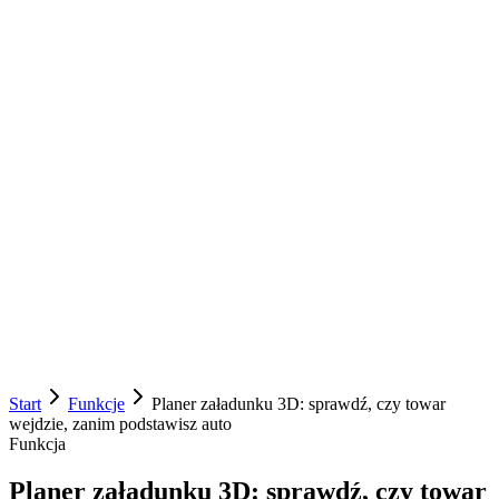
Strona główna
Funkcje
Smart AI
Wycena
Bezpieczeństwo
Wiedza
Kontakt
Umów rozmowę
pl
Funkcje
Smart AI
Wycena
Bezpieczeństwo
Wiedza
Kontakt
Umów rozmowę
Start
Funkcje
Planer załadunku 3D: sprawdź, czy towar
wejdzie, zanim podstawisz auto
Funkcja
Planer załadunku 3D: sprawdź, czy towar